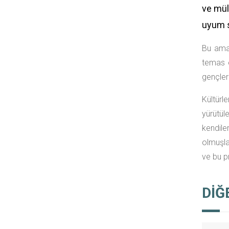
ve mült
uyum s
Bu amaç
temas e
gençler
Kültürl
yürütül
kendile
olmuşla
ve bu p
DİĞ