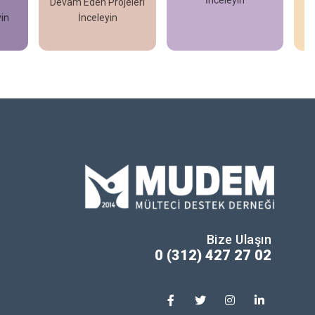
İnceleyin
Planlarımız
leri
İncele
İncele
Bize Ulaşın
0 (312) 427 27 02