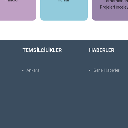
İlanlar
Tamamlanan
Devam Eden Proje
Projeleri İnceleyin
İnceleyin
İncele
İncele
İncele
TEMSİLCİLİKLER
HABERLER
Ankara
Genel Haberler