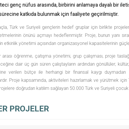
eci genç nüfus arasında, birbirini anlamaya dayalı bir ilet
ürecine katkıda bulunmak için faaliyete geçirilmiştir.
la, Türk ve Suriyeli gençlerin hedef gruplar için birlikte projeler
tmelerinin önünü açmayı hedeflenmiştir. Proje, bunun yanı sıra 
in etkinlik yönetimi açısından organizasyonel kapasitelerinin güçl
er arası öğrenme, çatışma yönetimi, grup çalışması, proje taslağı 
eceğine dair üç gün süren çalıştayların ardından gönüllüler; kültür
rine verilen bütçe ile herhangi bir finansal kaygı duymadan 
rdır. Proje kapsamında, aktiviteleri hazırlamak ve yürütmek için 
rojelere doğrudan katılım sağlayan 50.000 Türk ve Suriyeli çocuk v
ER PROJELER