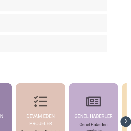
N
GENEL HABERLER
ETKİNLİKLER
›
Genel Haberleri
Mudem Etkinlik