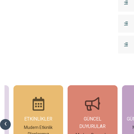
GÜNCEL
GÜNCEL İHALELER
GÜ
‹
DUYURULAR
Mudem Güncel